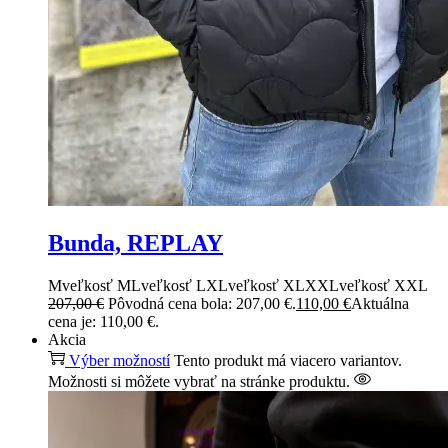
Bunda, REPLAY
M
veľkosť M
L
veľkosť L
XL
veľkosť XL
XXL
veľkosť XXL
207,00
€
Pôvodná cena bola: 207,00 €.
110,00
€
Aktuálna
cena je: 110,00 €.
Akcia
Výber možností
Tento produkt má viacero variantov.
Možnosti si môžete vybrať na stránke produktu.