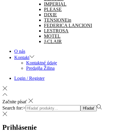
IMPERIAL
PLEASE
DIXIE
TENSIONEin
FEDERICA LANCIONI
LESTROSA
MOTEL
J-CLAIR
O nás
Kontakt
Kontaktné údaje
Predajňa Žilina
Login / Register
Začnite písať
Search for:>
Hľadať
Prihlásenie