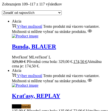
Zobrazujem
109
–
117
z 117 výsledkov
Akcia
Výber možností
Tento produkt má viacero variantov.
Možnosti si môžete vybrať na stránke produktu.
Bunda, BLAUER
M
veľkosť M
L
veľkosť L
329,00
€
Pôvodná cena bola: 329,00 €.
174,50
€
Aktuálna
cena je: 174,50 €.
Akcia
Výber možností
Tento produkt má viacero variantov.
Možnosti si môžete vybrať na stránke produktu.
Kraťasy, REPLAY
čierna
hnedá
135,00
€
Pôvodná cena bola: 135,00 €.
72,00
€
Aktuálna cena