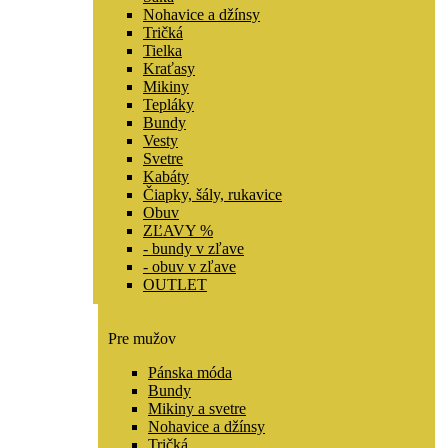
Nohavice a džínsy
Tričká
Tielka
Kraťasy
Mikiny
Tepláky
Bundy
Vesty
Svetre
Kabáty
Čiapky, šály, rukavice
Obuv
ZĽAVY %
- bundy v zľave
- obuv v zľave
OUTLET
Pre mužov
Pánska móda
Bundy
Mikiny a svetre
Nohavice a džínsy
Tričká