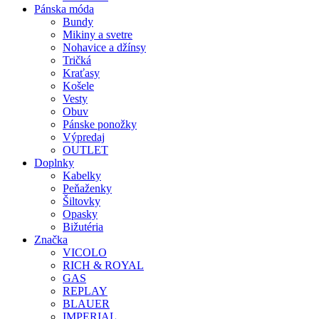
Pánska móda
Bundy
Mikiny a svetre
Nohavice a džínsy
Tričká
Kraťasy
Košele
Vesty
Obuv
Pánske ponožky
Výpredaj
OUTLET
Doplnky
Kabelky
Peňaženky
Šiltovky
Opasky
Bižutéria
Značka
VICOLO
RICH & ROYAL
GAS
REPLAY
BLAUER
IMPERIAL