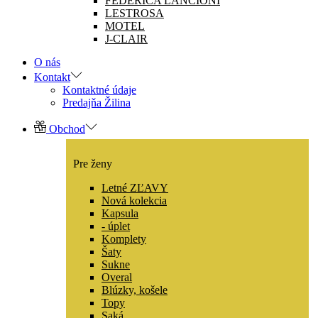
FEDERICA LANCIONI
LESTROSA
MOTEL
J-CLAIR
O nás
Kontakt
Kontaktné údaje
Predajňa Žilina
Obchod
Pre ženy
Letné ZĽAVY
Nová kolekcia
Kapsula
- úplet
Komplety
Šaty
Sukne
Overal
Blúzky, košele
Topy
Saká