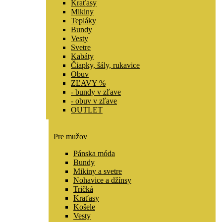
Kraťasy
Mikiny
Tepláky
Bundy
Vesty
Svetre
Kabáty
Čiapky, šály, rukavice
Obuv
ZĽAVY %
- bundy v zľave
- obuv v zľave
OUTLET
Pre mužov
Pánska móda
Bundy
Mikiny a svetre
Nohavice a džínsy
Tričká
Kraťasy
Košele
Vesty