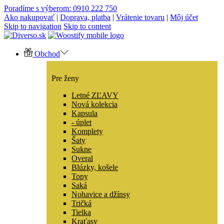
Poradíme s výberom: 0910 222 750
Ako nakupovať
|
Doprava, platba
|
Vrátenie tovaru
|
Môj účet
Skip to navigation
Skip to content
Obchod
Pre ženy
Letné ZĽAVY
Nová kolekcia
Kapsula
- úplet
Komplety
Šaty
Sukne
Overal
Blúzky, košele
Topy
Saká
Nohavice a džínsy
Tričká
Tielka
Kraťasy