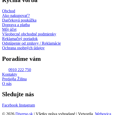
Obchod
Ako nakupovať?
Darčeková poukážka
Doprava a platba
Môj účet
Všeobecné obchodné podmienky
Reklamačný poriadok
Odstúpenie od zmluvy / Reklamácie
Ochrana osobných údajov
Poradíme vám
0910 222 750
Kontakty
Predajňa Žilina
O nás
Sledujte nás
Facebook
Instagram
© 2026
Diverso.sk
| Všetky práva vyhradané | Vytvorila
Webovica