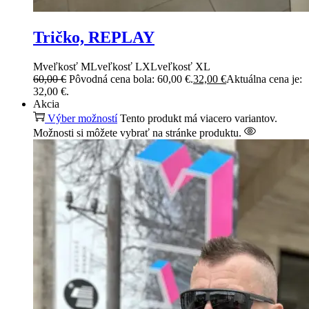
Tričko, REPLAY
M
veľkosť M
L
veľkosť L
XL
veľkosť XL
60,00
€
Pôvodná cena bola: 60,00 €.
32,00
€
Aktuálna cena je:
32,00 €.
Akcia
Výber možností
Tento produkt má viacero variantov.
Možnosti si môžete vybrať na stránke produktu.