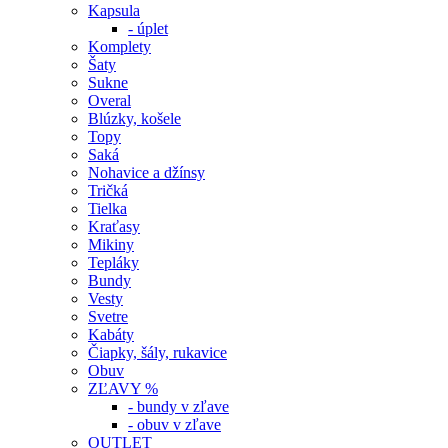
Kapsula
- úplet
Komplety
Šaty
Sukne
Overal
Blúzky, košele
Topy
Saká
Nohavice a džínsy
Tričká
Tielka
Kraťasy
Mikiny
Tepláky
Bundy
Vesty
Svetre
Kabáty
Čiapky, šály, rukavice
Obuv
ZĽAVY %
- bundy v zľave
- obuv v zľave
OUTLET