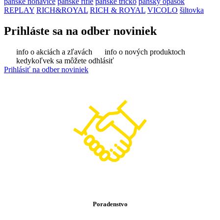
pánske nohavice
pánske rifle
pánske tričko
pánsky opasok
REPLAY
RICH&ROYAL
RICH & ROYAL
VICOLO
šiltovka
Prihláste sa na odber noviniek
info o akciách a zľavách
info o nových produktoch
kedykoľvek sa môžete odhlásiť
Prihlásiť na odber noviniek
Poradenstvo