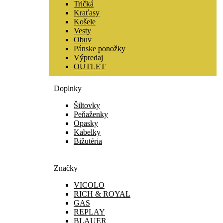
Tričká
Kraťasy
Košele
Vesty
Obuv
Pánske ponožky
Výpredaj
OUTLET
Doplnky
Šiltovky
Peňaženky
Opasky
Kabelky
Bižutéria
Značky
VICOLO
RICH & ROYAL
GAS
REPLAY
BLAUER