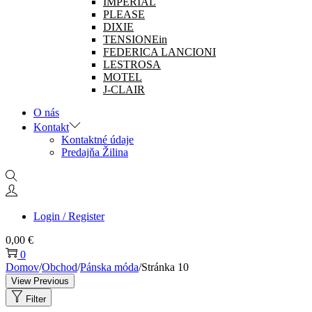
IMPERIAL
PLEASE
DIXIE
TENSIONEin
FEDERICA LANCIONI
LESTROSA
MOTEL
J-CLAIR
O nás
Kontakt
Kontaktné údaje
Predajňa Žilina
Login / Register
0,00
€
0
Domov
/
Obchod
/
Pánska móda
/
Stránka 10
View Previous
Filter