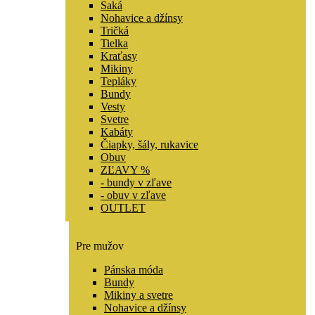
Saká
Nohavice a džínsy
Tričká
Tielka
Kraťasy
Mikiny
Tepláky
Bundy
Vesty
Svetre
Kabáty
Čiapky, šály, rukavice
Obuv
ZĽAVY %
- bundy v zľave
- obuv v zľave
OUTLET
Pre mužov
Pánska móda
Bundy
Mikiny a svetre
Nohavice a džínsy