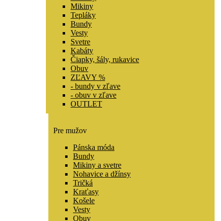
Mikiny
Tepláky
Bundy
Vesty
Svetre
Kabáty
Čiapky, šály, rukavice
Obuv
ZĽAVY %
- bundy v zľave
- obuv v zľave
OUTLET
Pre mužov
Pánska móda
Bundy
Mikiny a svetre
Nohavice a džínsy
Tričká
Kraťasy
Košele
Vesty
Obuv