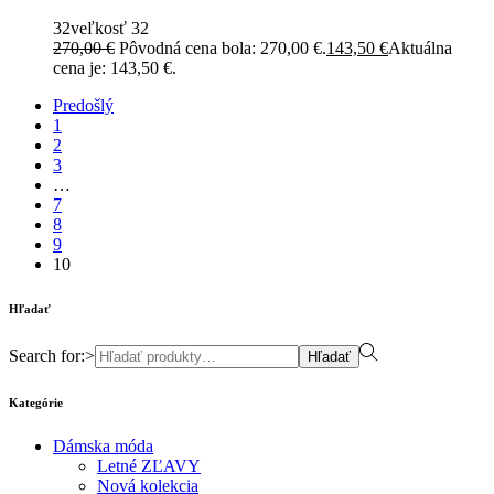
32
veľkosť 32
270,00
€
Pôvodná cena bola: 270,00 €.
143,50
€
Aktuálna
cena je: 143,50 €.
Predošlý
1
2
3
…
7
8
9
10
Hľadať
Search for:>
Hľadať
Kategórie
Dámska móda
Letné ZĽAVY
Nová kolekcia