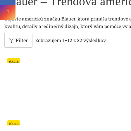
Blauer – Trendová ameri
Objavte americkú značku Blauer, ktorá prináša trendové
kvalitu, detaily a jedinečný dizajn, ktorý vám pomôže vyjad
Filter
Zobrazujem
1
–
12
z 32 výsledkov
Akcia
Akcia