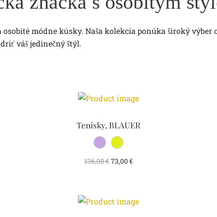
cká značka s osobitým štý
 a osobité módne kúsky. Naša kolekcia ponúka široký výber
riť váš jedinečný štýl.
Tenisky, BLAUER
136,00
€
73,00
€