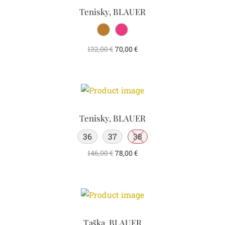
Tenisky, BLAUER
132,00
€
70,00
€
Tenisky, BLAUER
36
37
38
146,00
€
78,00
€
Taška, BLAUER