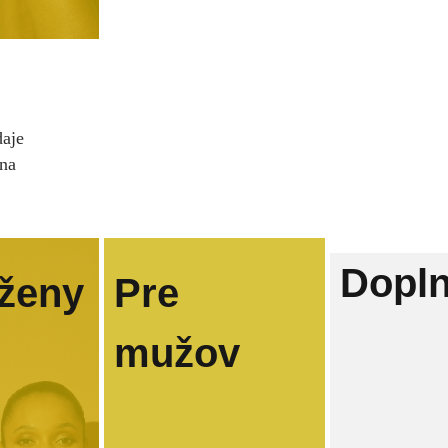
daje
ina
Dopl
 ženy
Pre
mužov