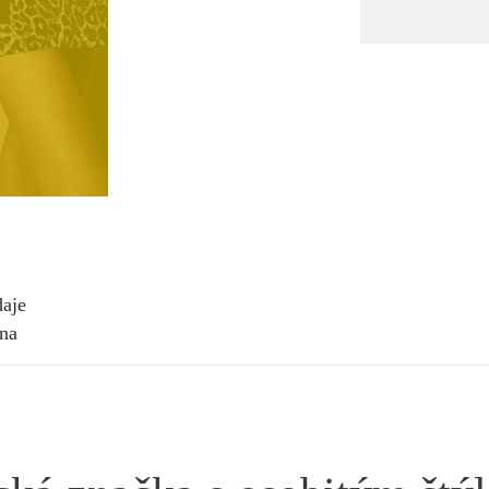
daje
ina