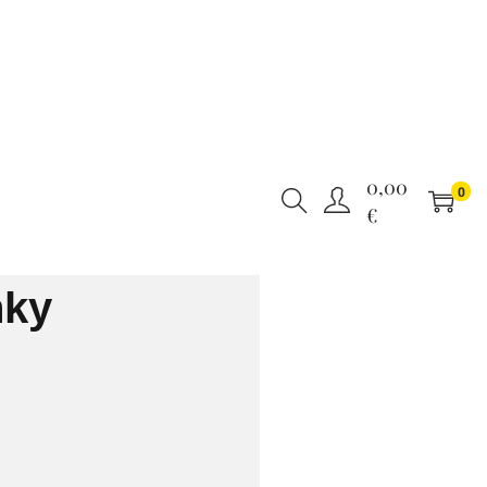
0,00
0
€
nky