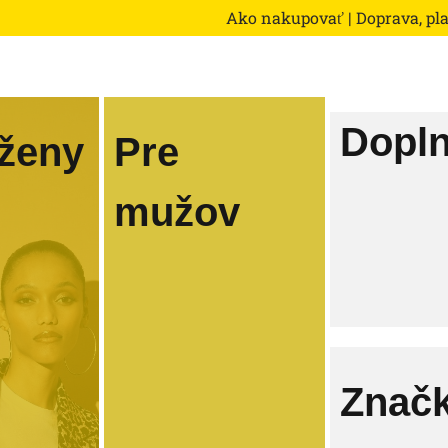
Ako nakupovať
|
Doprava, pl
Dopl
 ženy
Pre
mužov
Znač