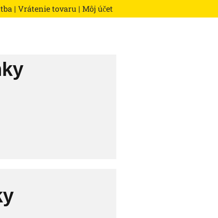
atba
|
Vrátenie tovaru
|
Môj účet
nky
ky