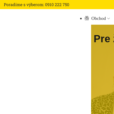
Poradíme s výberom: 0910 222 750
Obchod
Pre