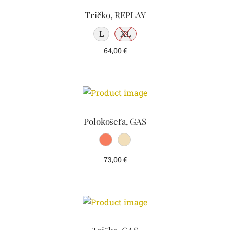
Tričko, REPLAY
L
XL
64,00
€
Polokošeľa, GAS
73,00
€