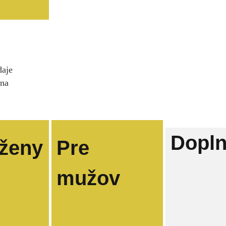
daje
ina
Dopl
 ženy
Pre
mužov