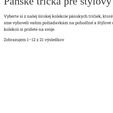
Pánske tričká pre štýlový
Vyberte si z našej širokej kolekcie pánskych tričiek, kto
sme vyhoveli vašim požiadavkám na pohodlné a štýlové obl
kolekcii si prídete na svoje.
Zobrazujem
1
–
12
z 21 výsledkov