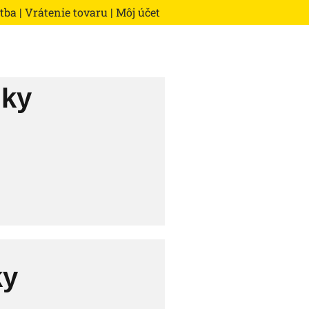
atba
|
Vrátenie tovaru
|
Môj účet
nky
ky