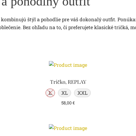
 a pohodlný outfit
ré kombinujú štýl a pohodlie pre váš dokonalý outfit. Ponúka
ečenie. Bez ohľadu na to, či preferujete klasické tričká, m
Tričko, REPLAY
L
XL
XXL
58,00
€