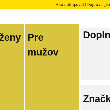
Ako nakupovať
|
Doprava, pl
Dopl
 ženy
Pre
mužov
Znač