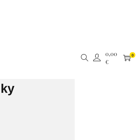
0,00
0
€
nky