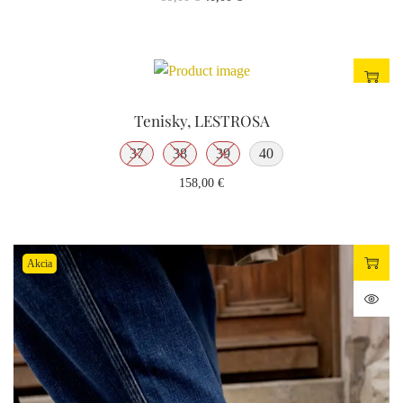
Tenisky, LESTROSA
37
38
39
40
158,00
€
Akcia