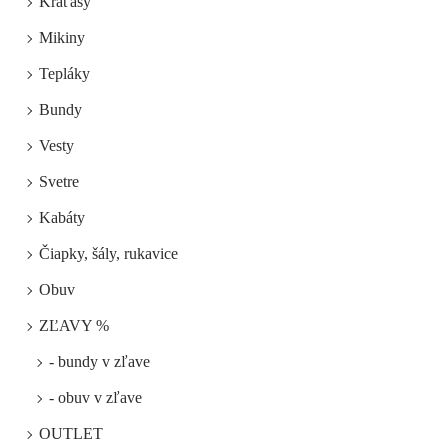
Kraťasy
Mikiny
Tepláky
Bundy
Vesty
Svetre
Kabáty
Čiapky, šály, rukavice
Obuv
ZĽAVY %
- bundy v zľave
- obuv v zľave
OUTLET