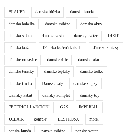
BLAUER
damska blúzka
damska bunda
damska kabelka
damska mikina
damska obuv
damska sukna
damska vesta
damsky sveter
DIXIE
dámska košela
Dámska kožená kabelka
dámske kraťasy
dámske nohavice
dámske rifle
dámske sako
dámske tenisky
dámske tepláky
dámske tielko
dámske tričko
Dámske šaty
dámske šlapky
Dámsky kabát
dámsky komplet
dámsky top
FEDERICA LANCIONI
GAS
IMPERIAL
J.CLAIR
komplet
LESTROSA
motel
panska bunda
panska mikina
pansky sveter