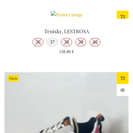
Tenisky, LESTROSA
36
37
38
39
40
158,00
€
Akcia