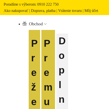
Poradíme s výberom: 0910 222 750
Ako nakupovať
|
Doprava, platba
|
Vrátenie tovaru
|
Môj účet
Obchod
D
P
P
o
r
r
p
e
e
l
ž
m
n
e
u