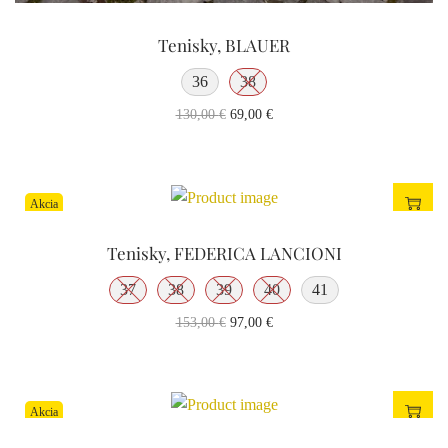
Tenisky, BLAUER
36
38
130,00
€
69,00
€
Akcia
Tenisky, FEDERICA LANCIONI
37
38
39
40
41
153,00
€
97,00
€
Akcia