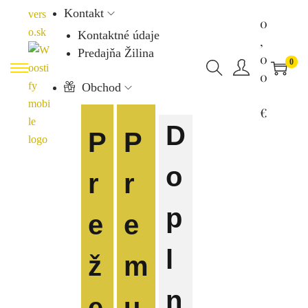
Kontakt
0
Kontaktné údaje
,
Predajňa Žilina
0
0
0
Obchod
€
D
P
P
o
r
r
p
e
e
l
ž
m
n
e
u