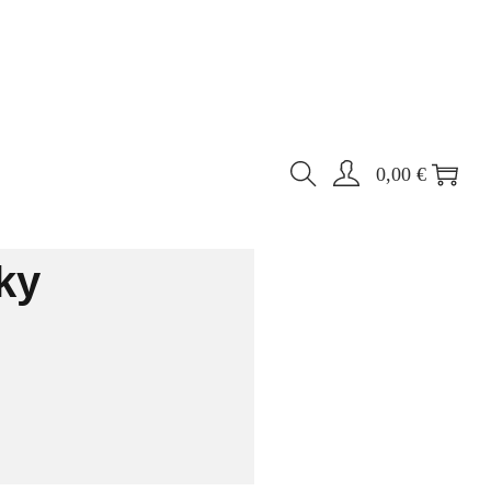
0,00
€
ky