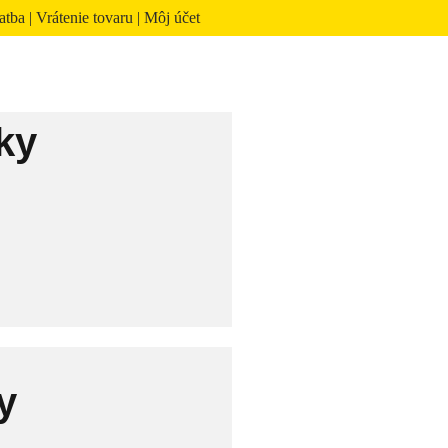
atba
|
Vrátenie tovaru
|
Môj účet
ky
y