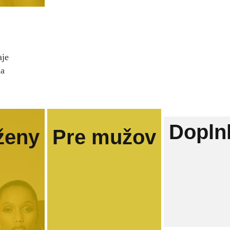
aje
na
Dopln
ženy
Pre mužov