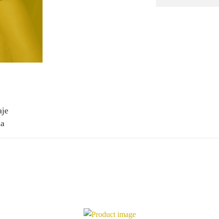
aje
na