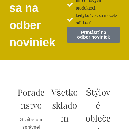
info o nových
sa na
produktoch
kedykoľvek sa môžete
odber
odhlásiť
Prihlásiť na
odber noviniek
noviniek
Porade
Všetko
Štýlov
nstvo
sklado
é
m
obleče
S výberom
správnej