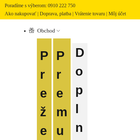
Poradíme s výberom: 0910 222 750
Ako nakupovať
|
Doprava, platba
|
Vrátenie tovaru
|
Môj účet
Obchod
D
P
P
o
r
r
p
e
e
l
ž
m
n
e
u