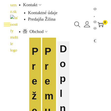
Kontakt
0
Kontaktné údaje
,
Predajňa Žilina
0
0
0
Obchod
€
D
P
P
o
r
r
p
e
e
l
ž
m
n
e
u