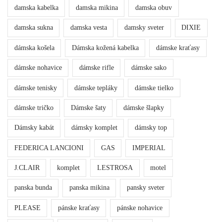
damska kabelka
damska mikina
damska obuv
damska sukna
damska vesta
damsky sveter
DIXIE
dámska košela
Dámska kožená kabelka
dámske kraťasy
dámske nohavice
dámske rifle
dámske sako
dámske tenisky
dámske tepláky
dámske tielko
dámske tričko
Dámske šaty
dámske šlapky
Dámsky kabát
dámsky komplet
dámsky top
FEDERICA LANCIONI
GAS
IMPERIAL
J.CLAIR
komplet
LESTROSA
motel
panska bunda
panska mikina
pansky sveter
PLEASE
pánske kraťasy
pánske nohavice