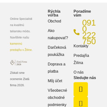
Rýchla
Poradíme
voľba
vám
Online špecialisti
091
Obchod
na kvalitnú
0
Ako
taliansku módu.
222
Navštívte našu
nakupovať?
750
kamennú
Kontakty
Darčeková
predajňu v Žiline
.
poukážka
Predajňa
Žilina
Doprava a
platba
O nás
Získali sme
Sledujte nás
ocenenie Zlatá
Môj účet
firma 2026.
Všeobecné
obchodné
podmienky