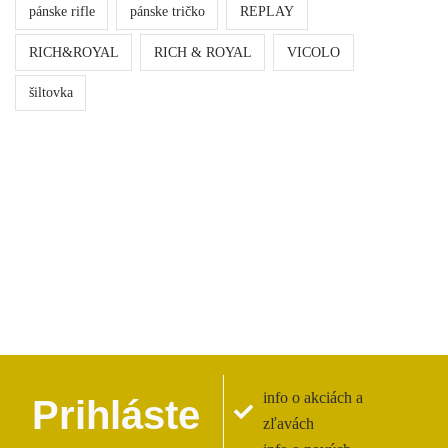
pánske rifle
pánske tričko
REPLAY
RICH&ROYAL
RICH & ROYAL
VICOLO
šiltovka
info o akciách a
Prihláste
zľavách