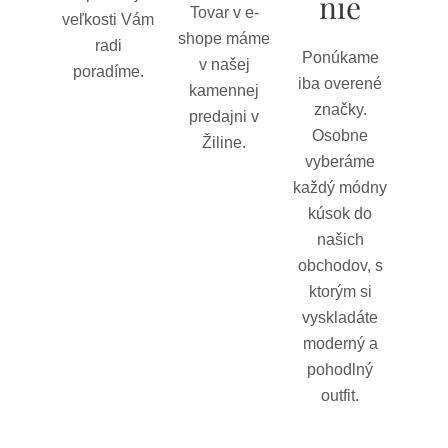
nie
Tovar v e-
veľkosti Vám
shope máme
radi
Ponúkame
v našej
poradíme.
iba overené
kamennej
značky.
predajni v
Osobne
Žiline.
vyberáme
každý módny
kúsok do
našich
obchodov, s
ktorým si
vyskladáte
moderný a
pohodlný
outfit.