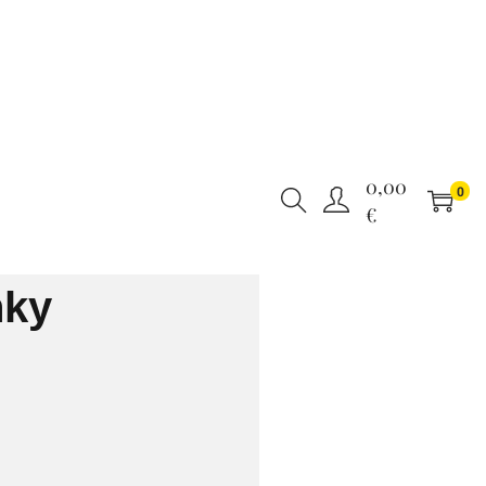
0,00
0
€
nky