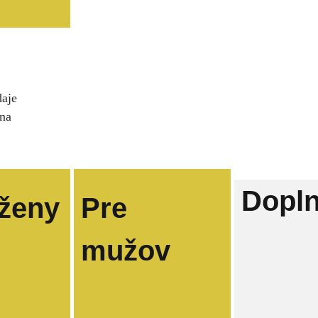
daje
ina
Dopl
 ženy
Pre
mužov