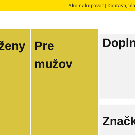
Ako nakupovať
|
Doprava, pl
Dopl
 ženy
Pre
mužov
Znač