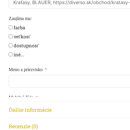
Zaujíma ma:
farba
veľkosť
dostupnosť
iné...
Meno a priezvisko
Mobilné číslo
Ďalšie informácie
Email
Recenzie (0)