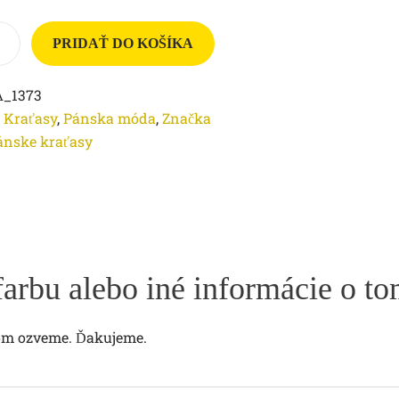
PRIDAŤ DO KOŠÍKA
A_1373
,
Kraťasy
,
Pánska móda
,
Značka
ánske kraťasy
farbu alebo iné informácie o t
tom ozveme. Ďakujeme.