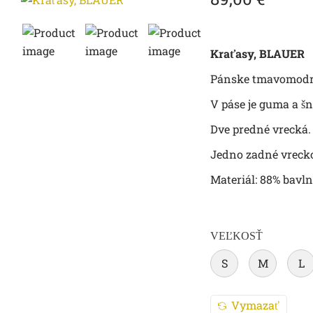
Kraťasy, BLAUER
Pánske tmavomodré
V páse je guma a šn
Dve predné vrecká.
Jedno zadné vreck
Materiál: 88% bavln
VEĽKOSŤ
S
M
L
Vymazať