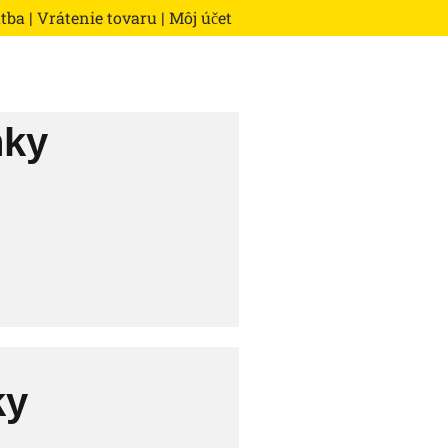
atba
|
Vrátenie tovaru
|
Môj účet
nky
ky