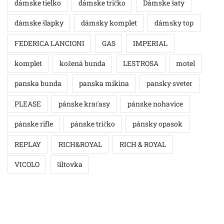
dámske tielko
dámske tričko
Dámske šaty
dámske šlapky
dámsky komplet
dámsky top
FEDERICA LANCIONI
GAS
IMPERIAL
komplet
kožená bunda
LESTROSA
motel
panska bunda
panska mikina
pansky sveter
PLEASE
pánske kraťasy
pánske nohavice
pánske rifle
pánske tričko
pánsky opasok
REPLAY
RICH&ROYAL
RICH & ROYAL
VICOLO
šiltovka