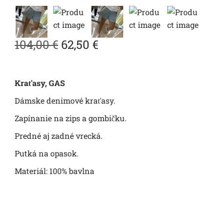
104,00
€
62,50
€
Kraťasy, GAS
Dámske denimové kraťasy.
Zapínanie na zips a gombičku.
Predné aj zadné vrecká.
Putká na opasok.
Materiál: 100% bavlna