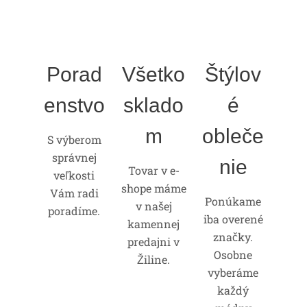
Porad
Všetko
Štýlov
enstvo
sklado
é
m
obleče
S výberom
správnej
nie
Tovar v e-
veľkosti
shope máme
Vám radi
Ponúkame
v našej
poradíme.
iba overené
kamennej
značky.
predajni v
Osobne
Žiline.
vyberáme
každý