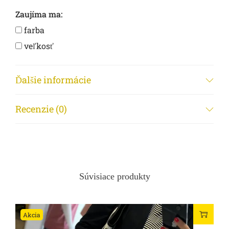
Zaujíma ma:
farba
veľkosť
dostupnosť
iné...
Ďalšie informácie
Meno a priezvisko
Recenzie (0)
Mobilné číslo
Súvisiace produkty
Email
Akcia