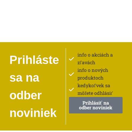
info o akciách a
Prihláste
zľavách
info o nových
sa na
produktoch
kedykoľvek sa
odber
môžete odhlásiť
Prihlásiť na
odber noviniek
noviniek