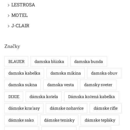
LESTROSA
MOTEL
J-CLAIR
Značky
BLAUER
damska blúzka
damska bunda
damska kabelka
damska mikina
damska obuv
damska sukna
damska vesta
damsky sveter
DIXIE
dámska košela
Dámska kožená kabelka
dámske kraťasy
dámske nohavice
dámske rifle
dámske sako
dámske tenisky
dámske tepláky