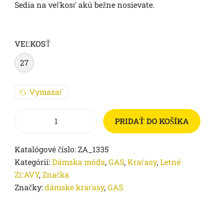
Sedia na veľkosť akú bežne nosievate.
VEĽKOSŤ
27
Vymazať
PRIDAŤ DO KOŠÍKA
Katalógové číslo:
ZA_1335
Kategórií:
Dámska móda
,
GAS
,
Kraťasy
,
Letné
ZĽAVY
,
Značka
Značky:
dámske kraťasy
,
GAS