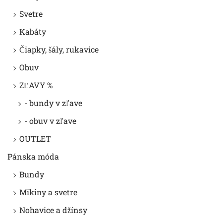
Svetre
Kabáty
Čiapky, šály, rukavice
Obuv
ZĽAVY %
- bundy v zľave
- obuv v zľave
OUTLET
Pánska móda
Bundy
Mikiny a svetre
Nohavice a džínsy