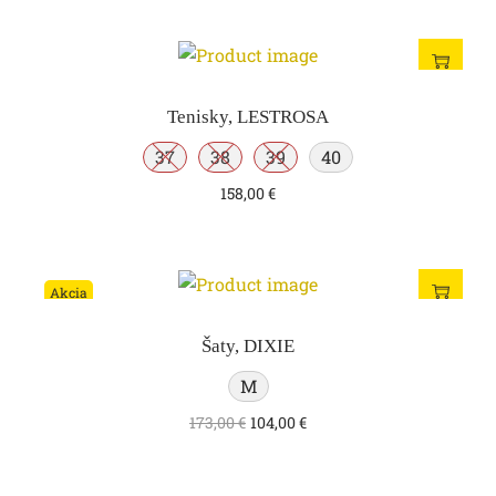
Tenisky, LESTROSA
37
38
39
40
158,00
€
Akcia
Šaty, DIXIE
M
173,00
€
104,00
€