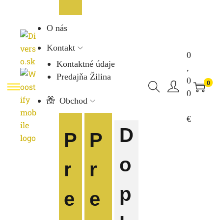
O nás
Kontakt
0
Kontaktné údaje
,
Predajňa Žilina
0
0
0
Obchod
€
D
P
P
o
r
r
p
e
e