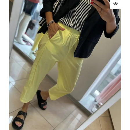
Vaša správa
Súhlas so spracovaním osobných údajov
Súhlasím so spraovaním osobných údajov
(
viac info
)
Odoslať správu