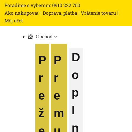
Poradíme s výberom: 0910 222 750
Ako nakupovať
|
Doprava, platba
|
Vrátenie tovaru
|
Môj účet
Obchod
D
P
P
o
r
r
p
e
e
l
ž
m
n
e
u