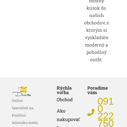
módny
kúsok do
našich
obchodov, s
ktorým si
vyskladáte
moderný a
pohodlný
outfit.
Rýchla
Poradíme
voľba
vám
091
Obchod
Online
0
špecialisti na
Ako
222
kvalitnú
nakupovať
750
taliansku módu.