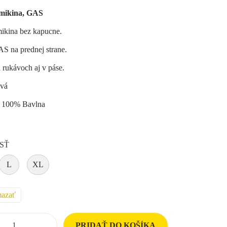
mikina, GAS
ikina bez kapucne.
S na prednej strane.
a rukávoch aj v páse.
ivá
: 100% Bavlna
SŤ
L
XL
azať
PRIDAŤ DO KOŠÍKA