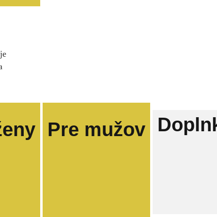
je
a
Dopln
ženy
Pre mužov