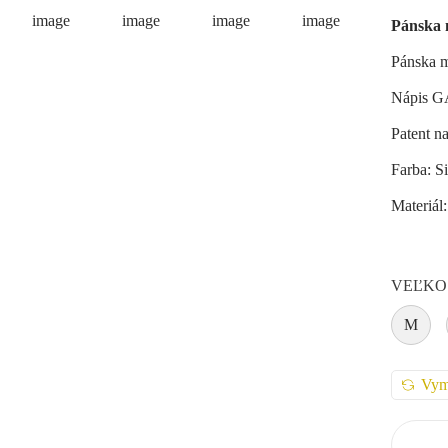
Pánska 
Pánska m
Nápis GA
Patent n
Farba: S
Materiál
VEĽKO
M
Vym