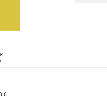
je
a
00
€