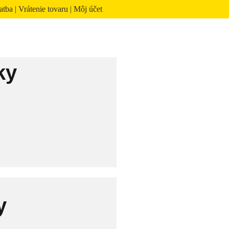
atba
|
Vrátenie tovaru
|
Môj účet
ky
y