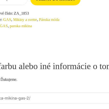
vé číslo:
ZA_1853
e:
GAS
,
Mikiny a svetre
,
Pánska móda
GAS
,
panska mikina
farbu alebo iné informácie o t
. Ďakujeme.