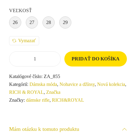
VEĽKOSŤ
26
27
28
29
Vymazať
PRIDAŤ DO KOŠÍKA
Katalógové číslo:
ZA_855
Kategórií:
Dámska móda
,
Nohavice a džínsy
,
Nová kolekcia
,
RICH & ROYAL
,
Značka
Značky:
dámske rifle
,
RICH&ROYAL
Mám otázku k tomuto produktu