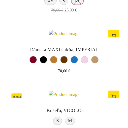
XS
S
XL
79,00
€
25,00
€
Súhlas so spracovaním osobných údajov
Súhlasím so spraovaním osobných údajov (
viac info
)
Dámska MAXI sukňa, IMPERIAL
Odoslať správu
70,00
€
Akcia
Košeľa, VICOLO
S
M