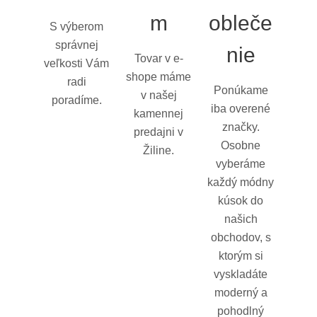
m
obleče
S výberom
správnej
nie
Tovar v e-
veľkosti Vám
shope máme
radi
Ponúkame
v našej
poradíme.
iba overené
kamennej
značky.
predajni v
Osobne
Žiline.
vyberáme
každý módny
kúsok do
našich
obchodov, s
ktorým si
vyskladáte
moderný a
pohodlný