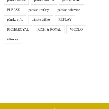
panska bunda
panska mikina
pansky sveter
PLEASE
pánske kraťasy
pánske nohavice
pánske rifle
pánske tričko
REPLAY
RICH&ROYAL
RICH & ROYAL
VICOLO
šiltovka