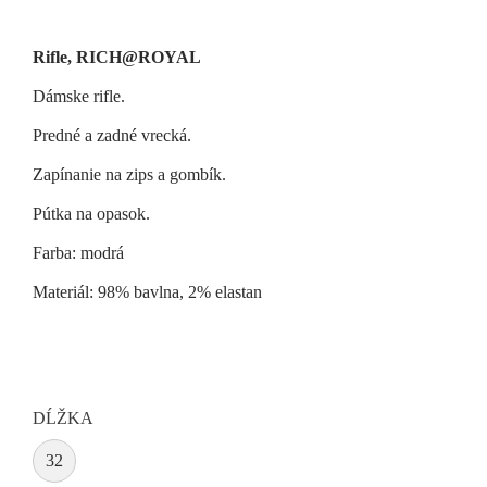
Rifle, RICH@ROYAL
Dámske rifle.
Predné a zadné vrecká.
Zapínanie na zips a gombík.
Pútka na opasok.
Farba: modrá
Materiál: 98% bavlna, 2% elastan
DĹŽKA
32