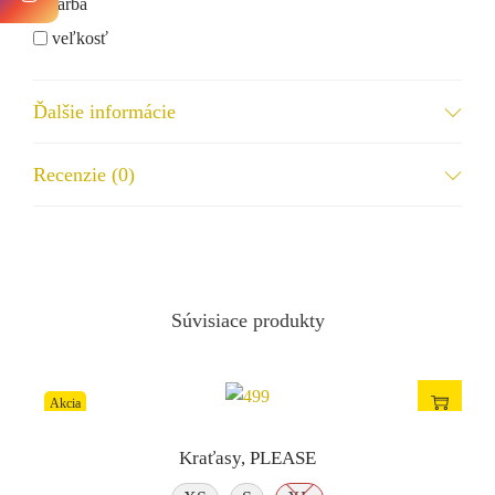
farba
veľkosť
dostupnosť
iné...
Ďalšie informácie
Meno a priezvisko
Recenzie (0)
Mobilné číslo
Súvisiace produkty
Email
Akcia
Kraťasy, PLEASE
Vaša správa