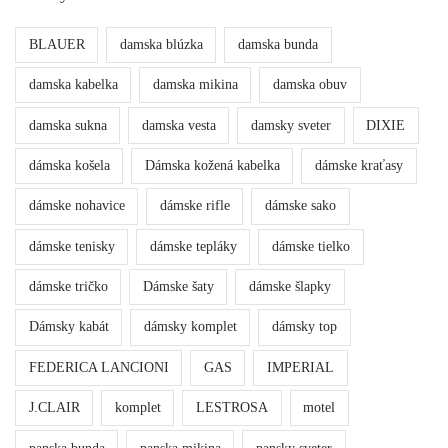
BLAUER
damska blúzka
damska bunda
damska kabelka
damska mikina
damska obuv
damska sukna
damska vesta
damsky sveter
DIXIE
dámska košela
Dámska kožená kabelka
dámske kraťasy
dámske nohavice
dámske rifle
dámske sako
dámske tenisky
dámske tepláky
dámske tielko
dámske tričko
Dámske šaty
dámske šlapky
Dámsky kabát
dámsky komplet
dámsky top
FEDERICA LANCIONI
GAS
IMPERIAL
J.CLAIR
komplet
LESTROSA
motel