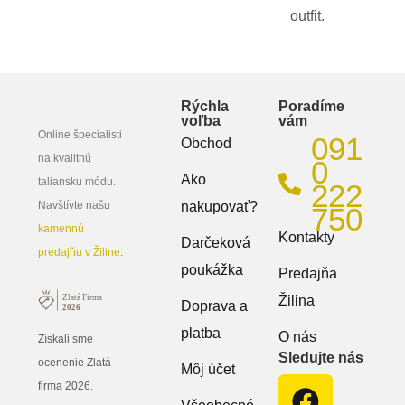
outfit.
Rýchla
Poradíme
voľba
vám
Online špecialisti
091
Obchod
na kvalitnú
0
Ako
taliansku módu.
222
Navštívte našu
nakupovať?
750
kamennú
Kontakty
Darčeková
predajňu v Žiline
.
poukážka
Predajňa
Žilina
Doprava a
platba
O nás
Získali sme
Sledujte nás
ocenenie Zlatá
Môj účet
firma 2026.