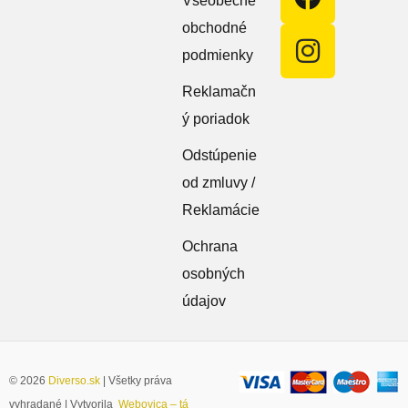
Všeobecné
obchodné
podmienky
Reklamačn
ý poriadok
Odstúpenie
od zmluvy /
Reklamácie
Ochrana
osobných
údajov
© 2026
Diverso.sk
| Všetky práva
vyhradané | Vytvorila
Webovica – tá