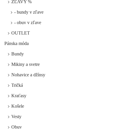
ZĽAVY %
- bundy v zľave
- obuv v zľave
OUTLET
Pánska móda
Bundy
Mikiny a svetre
Nohavice a džínsy
Tričká
Kraťasy
Košele
Vesty
Obuv