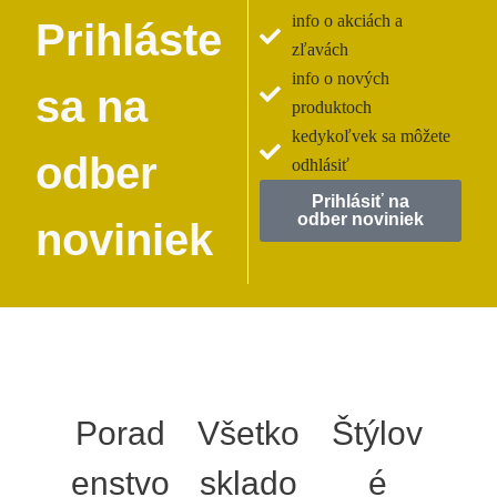
info o akciách a
Prihláste
zľavách
info o nových
sa na
produktoch
kedykoľvek sa môžete
odber
odhlásiť
Prihlásiť na
odber noviniek
noviniek
Porad
Všetko
Štýlov
enstvo
sklado
é