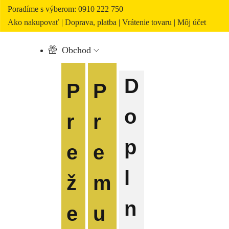
Poradíme s výberom: 0910 222 750
Ako nakupovať
|
Doprava, platba
|
Vrátenie tovaru
|
Môj účet
Obchod
D
P
P
o
r
r
p
e
e
l
ž
m
n
e
u