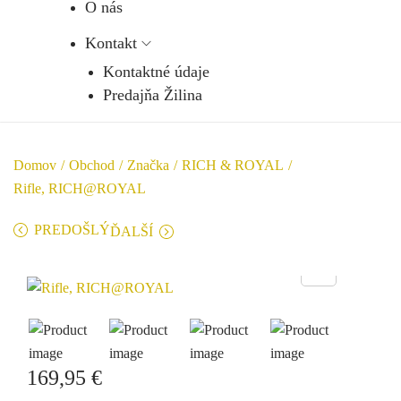
O nás
Kontakt
Kontaktné údaje
Predajňa Žilina
Domov
/
Obchod
/
Značka
/
RICH & ROYAL
/
Rifle, RICH@ROYAL
PREDOŠLÝ
ĎALŠÍ
169,95
€