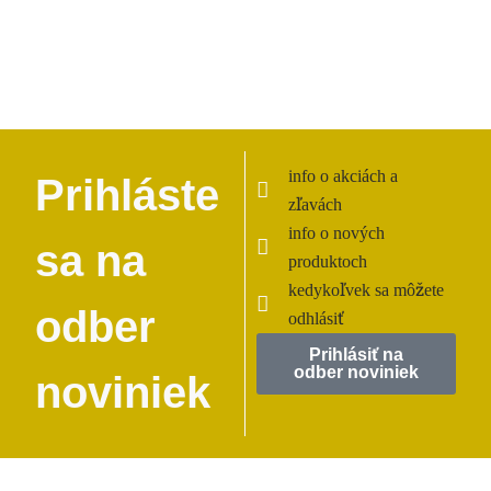
info o akciách a
Prihláste
zľavách
info o nových
sa na
produktoch
kedykoľvek sa môžete
odber
odhlásiť
Prihlásiť na
odber noviniek
noviniek