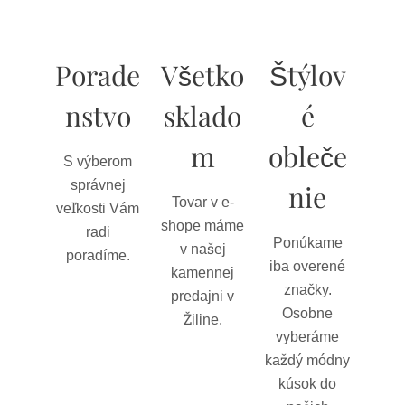
Porade
Všetko
Štýlov
nstvo
sklado
é
m
obleče
S výberom
správnej
nie
Tovar v e-
veľkosti Vám
shope máme
radi
Ponúkame
v našej
poradíme.
iba overené
kamennej
značky.
predajni v
Osobne
Žiline.
vyberáme
každý módny
kúsok do