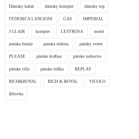
Dámsky kabát
dámsky komplet
dámsky top
FEDERICA LANCIONI
GAS
IMPERIAL
J.CLAIR
komplet
LESTROSA
motel
panska bunda
panska mikina
pansky sveter
PLEASE
pánske kraťasy
pánske nohavice
pánske rifle
pánske tričko
REPLAY
RICH&ROYAL
RICH & ROYAL
VICOLO
šiltovka