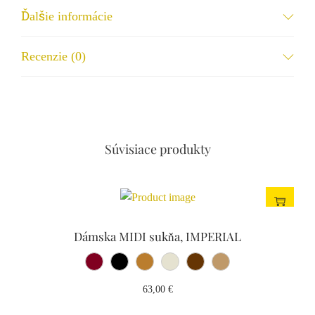
iné...
Ďalšie informácie
Meno a priezvisko
Recenzie (0)
Mobilné číslo
Súvisiace produkty
Email
Dámska MIDI sukňa, IMPERIAL
Vaša správa
63,00
€