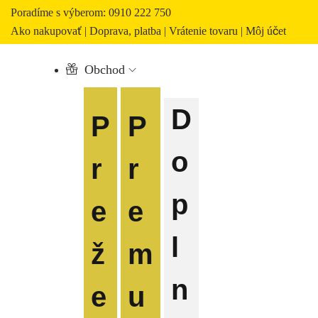
Poradíme s výberom: 0910 222 750
Ako nakupovať
|
Doprava, platba
|
Vrátenie tovaru
|
Môj účet
Obchod
D
P
P
o
r
r
p
e
e
l
ž
m
n
e
u