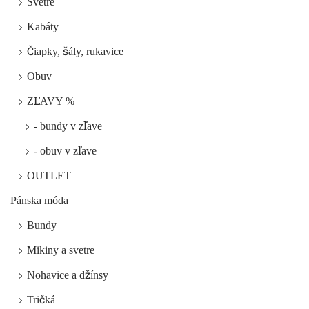
Svetre
Kabáty
Čiapky, šály, rukavice
Obuv
ZĽAVY %
- bundy v zľave
- obuv v zľave
OUTLET
Pánska móda
Bundy
Mikiny a svetre
Nohavice a džínsy
Tričká