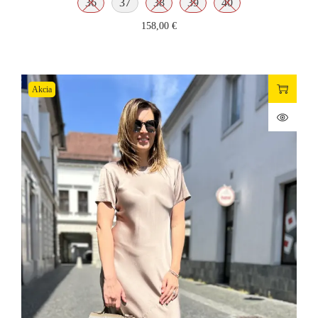
36
37
38
39
40
158,00
€
Akcia