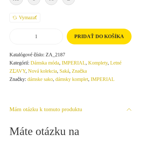
Vymazať
PRIDAŤ DO KOŠÍKA
Katalógové číslo:
ZA_2187
Kategórií:
Dámska móda
,
IMPERIAL
,
Komplety
,
Letné
ZĽAVY
,
Nová kolekcia
,
Saká
,
Značka
Značky:
dámske sako
,
dámsky komplet
,
IMPERIAL
Mám otázku k tomuto produktu
Máte otázku na