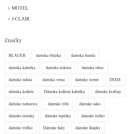
MOTEL
J-CLAIR
Značky
BLAUER
damska blúzka
damska bunda
damska kabelka
damska mikina
damska obuv
damska sukna
damska vesta
damsky sveter
DIXIE
dámska košela
Dámska kožená kabelka
dámske kraťasy
dámske nohavice
dámske rifle
dámske sako
dámske tenisky
dámske tepláky
dámske tielko
dámske tričko
Dámske šaty
dámske šlapky