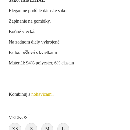
Sako, IMPERIAL
Elegantné podšité dámske sako.
Zapínanie na gombíky.
Bočné vrecká.
Na zadnom diely vykrojené.
Farba: béžová s kvietkami
Materiál: 94% polyester, 6% elastan
Kombinuj s
nohavicami
.
VEĽKOSŤ
XS
S
M
L