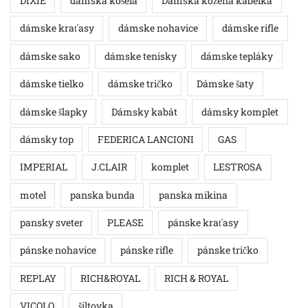
DIXIE
dámska košela
Dámska kožená kabelka
dámske kraťasy
dámske nohavice
dámske rifle
dámske sako
dámske tenisky
dámske tepláky
dámske tielko
dámske tričko
Dámske šaty
dámske šlapky
Dámsky kabát
dámsky komplet
dámsky top
FEDERICA LANCIONI
GAS
IMPERIAL
J.CLAIR
komplet
LESTROSA
motel
panska bunda
panska mikina
pansky sveter
PLEASE
pánske kraťasy
pánske nohavice
pánske rifle
pánske tričko
REPLAY
RICH&ROYAL
RICH & ROYAL
VICOLO
šiltovka