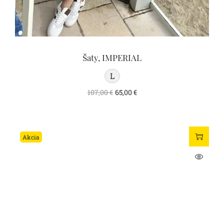
Šaty, IMPERIAL
L
107,00
€
65,00
€
Akcia