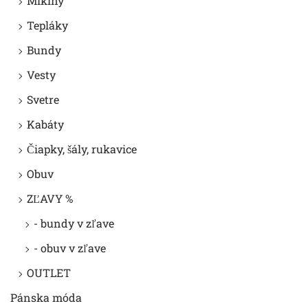
Mikiny
Tepláky
Bundy
Vesty
Svetre
Kabáty
Čiapky, šály, rukavice
Obuv
ZĽAVY %
- bundy v zľave
- obuv v zľave
OUTLET
Pánska móda