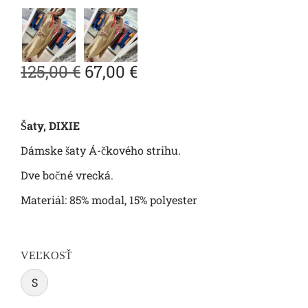
125,00
€
67,00
€
Šaty, DIXIE
Dámske šaty Á-čkového strihu.
Dve bočné vrecká.
Materiál: 85% modal, 15% polyester
VEĽKOSŤ
S