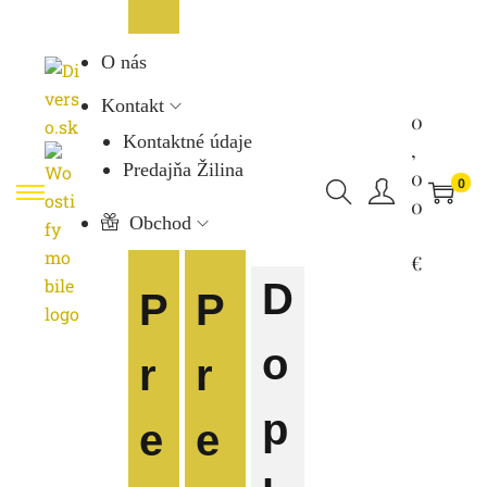
O nás
Kontakt
0
Kontaktné údaje
,
Predajňa Žilina
0
0
0
Obchod
€
D
P
P
o
r
r
p
e
e