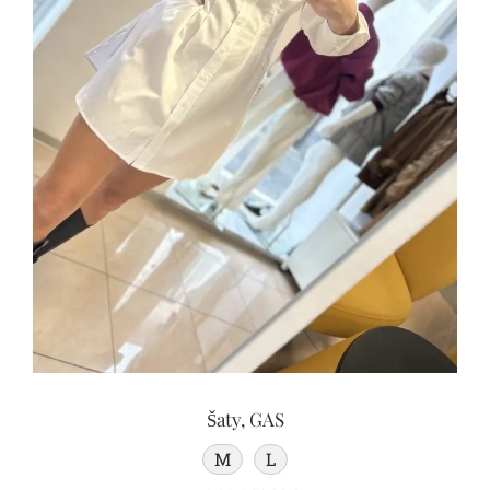
Súhlasím so spraovaním osobných údajov
(
viac info
)
Odoslať správu
Šaty, GAS
M
L