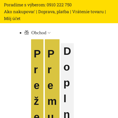
Poradíme s výberom: 0910 222 750
Ako nakupovať
|
Doprava, platba
|
Vrátenie tovaru
|
Môj účet
Obchod
D
P
P
o
r
r
p
e
e
l
ž
m
n
e
u