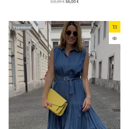
110,00
€
66,00
€
Vypredané