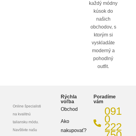
každý módny
kúsok do
našich
obchodov, s
ktorým si
vyskladáte
moderný a
pohodlný
outfit.
Rýchla
Poradíme
voľba
vám
Online špecialisti
091
Obchod
na kvalitnú
0
Ako
taliansku módu.
222
Navštívte našu
nakupovať?
750