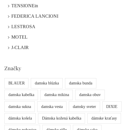
TENSIONEin
FEDERICA LANCIONI
LESTROSA
MOTEL
J-CLAIR
Značky
BLAUER
damska blúzka
damska bunda
damska kabelka
damska mikina
damska obuv
damska sukna
damska vesta
damsky sveter
DIXIE
dámska košela
Dámska kožená kabelka
dámske kraťasy
dámske nohavice
dámske rifle
dámske sako