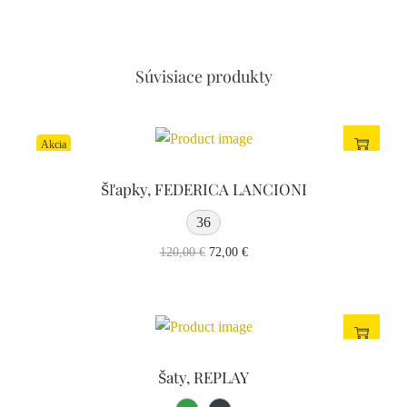
Mobilné číslo
Súvisiace produkty
Email
Akcia
Šľapky, FEDERICA LANCIONI
Vaša správa
36
120,00
€
72,00
€
Súhlas so spracovaním osobných údajov
Súhlasím so spraovaním osobných údajov (
viac info
)
Šaty, REPLAY