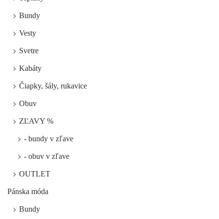
Bundy
Vesty
Svetre
Kabáty
Čiapky, šály, rukavice
Obuv
ZĽAVY %
- bundy v zľave
- obuv v zľave
OUTLET
Pánska móda
Bundy