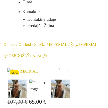
O nás
Kontakt
Kontaktné údaje
Predajňa Žilina
Domov
/
Obchod
/
Značka
/
IMPERIAL
/
Šaty, IMPERIAL
PREDOŠLÝ
ĎALŠÍ
Akcia
107,00
€
65,00
€