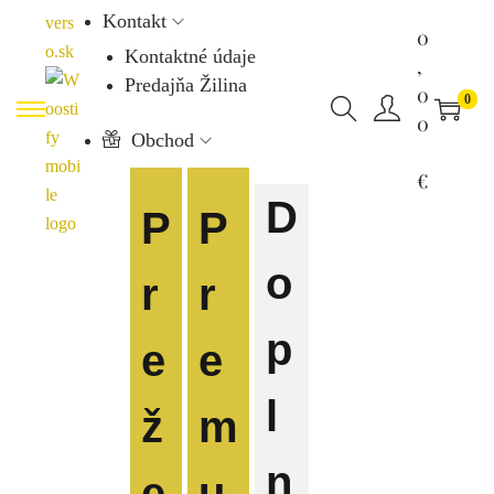
Kontakt
0
Kontaktné údaje
,
Predajňa Žilina
0
0
0
Obchod
€
D
P
P
o
r
r
p
e
e
l
ž
m
n
e
u