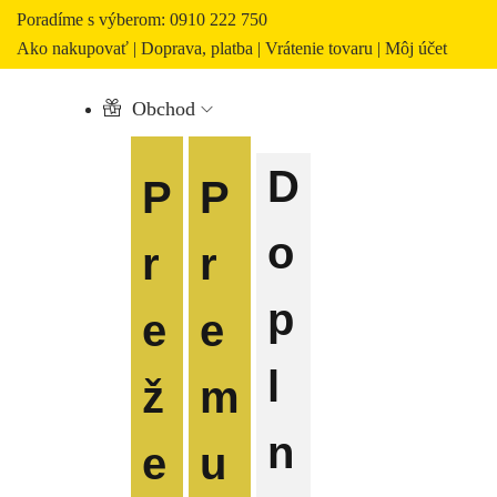
Poradíme s výberom: 0910 222 750
Ako nakupovať
|
Doprava, platba
|
Vrátenie tovaru
|
Môj účet
Obchod
D
P
P
o
r
r
p
e
e
l
ž
m
n
e
u