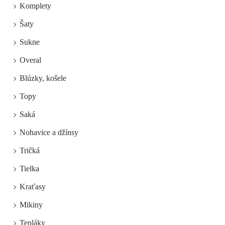
Komplety
Šaty
Sukne
Overal
Blúzky, košele
Topy
Saká
Nohavice a džínsy
Tričká
Tielka
Kraťasy
Mikiny
Tepláky