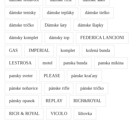
dámske tenisky
dámske tepláky
dámske tielko
dámske tričko
Dámske šaty
dámske šlapky
dámsky komplet
dámsky top
FEDERICA LANCIONI
GAS
IMPERIAL
komplet
kožená bunda
LESTROSA
motel
panska bunda
panska mikina
pansky sveter
PLEASE
pánske kraťasy
pánske nohavice
pánske rifle
pánske tričko
pánsky opasok
REPLAY
RICH&ROYAL
RICH & ROYAL
VICOLO
šiltovka