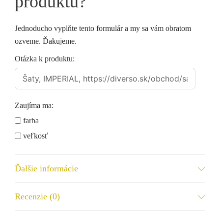
produktu?
Jednoducho vyplňte tento formulár a my sa vám obratom
ozveme. Ďakujeme.
Otázka k produktu:
Zaujíma ma:
farba
veľkosť
dostupnosť
iné...
Ďalšie informácie
Meno a priezvisko
Recenzie (0)