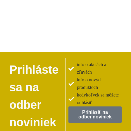
info o akciách a
Prihláste
zľavách
info o nových
sa na
produktoch
kedykoľvek sa môžete
odber
odhlásiť
Prihlásiť na
odber noviniek
noviniek