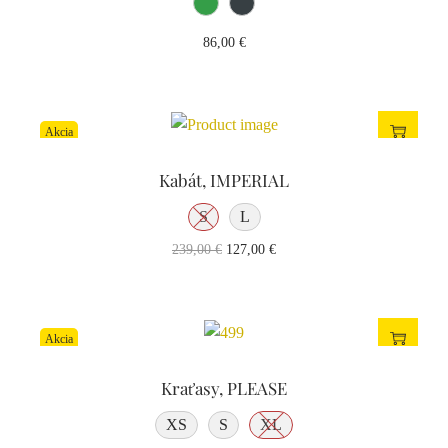
Odoslať správu
86,00
€
Akcia
Kabát, IMPERIAL
S
L
239,00
€
127,00
€
Akcia
Kraťasy, PLEASE
XS
S
XL