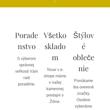
Porade
Všetko
Štýlov
nstvo
sklado
é
m
obleče
S výberom
správnej
nie
Tovar v e-
veľkosti Vám
shope máme
radi
Ponúkame
v našej
poradíme.
iba overené
kamennej
značky.
predajni v
Osobne
Žiline.
vyberáme