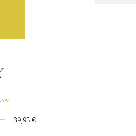
je
na
ROYAL
139,95
€