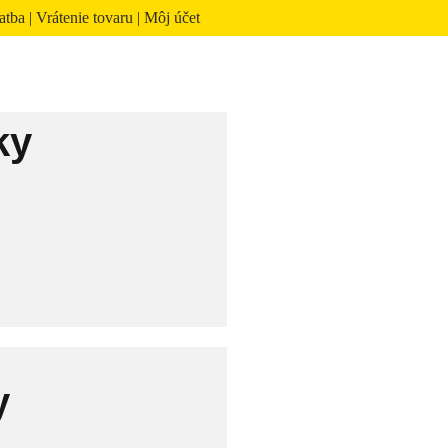
atba
|
Vrátenie tovaru
|
Môj účet
ky
y