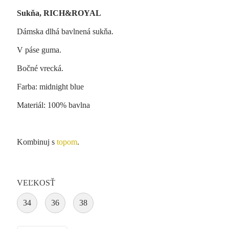
Sukňa, RICH&ROYAL
Dámska dlhá bavlnená sukňa.
V páse guma.
Bočné vrecká.
Farba: midnight blue
Materiál: 100% bavlna
Kombinuj s
topom
.
VEĽKOSŤ
34
36
38