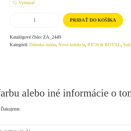
Vymazať
PRIDAŤ DO KOŠÍKA
Katalógové číslo:
ZA_2449
Kategórií:
Dámska móda
,
Nová kolekcia
,
RICH & ROYAL
,
Suk
farbu alebo iné informácie o t
. Ďakujeme.