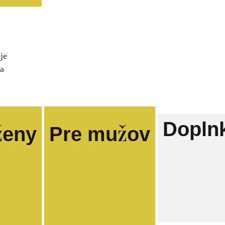
je
na
Dopln
ženy
Pre mužov