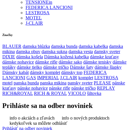
TENSIONEin
FEDERICA LANCIONI
LESTROSA
MOTEL
J-CLAIR
Značky
BLAUER
damska blúzka
damska bunda
damska kabelka
damska
mikina
damska obuv
damska sukna
damska vesta
damsky sveter
DIXIE
dámska košela
Dámska kožená kabelka
dámske kraťasy
dámske nohavice
dámske rifle
dámske sako
dámske tenisky
dámske
tepláky
dámske tielko
dámske tričko
Dámske šaty
dámske šlapky
Dámsky kabát
dámsky komplet
dámsky top
FEDERICA
LANCIONI
GAS
IMPERIAL
J.CLAIR
komplet
LESTROSA
motel
panska bunda
panska mikina
pansky sveter
PLEASE
pánske
kraťasy
pánske nohavice
pánske rifle
pánske tričko
REPLAY
RICH&ROYAL
RICH & ROYAL
VICOLO
šiltovka
Prihláste sa na odber noviniek
info o akciách a zľavách
info o nových produktoch
kedykoľvek sa môžete odhlásiť
Prihlásiť na odber noviniek