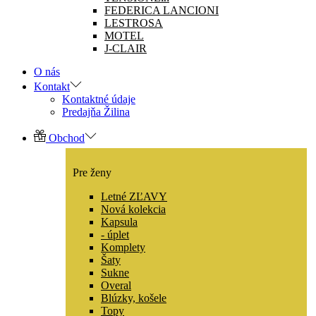
FEDERICA LANCIONI
LESTROSA
MOTEL
J-CLAIR
O nás
Kontakt
Kontaktné údaje
Predajňa Žilina
Obchod
Pre ženy
Letné ZĽAVY
Nová kolekcia
Kapsula
- úplet
Komplety
Šaty
Sukne
Overal
Blúzky, košele
Topy