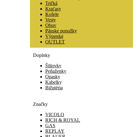
Tričká
Kraťasy
Košele
Vesty
Obuv
Pánske ponožky
Výpredaj
OUTLET
Doplnky
Šiltovky
Peňaženky
Opasky
Kabelky
Bižutéria
Značky
VICOLO
RICH & ROYAL
GAS
REPLAY
BLAUER