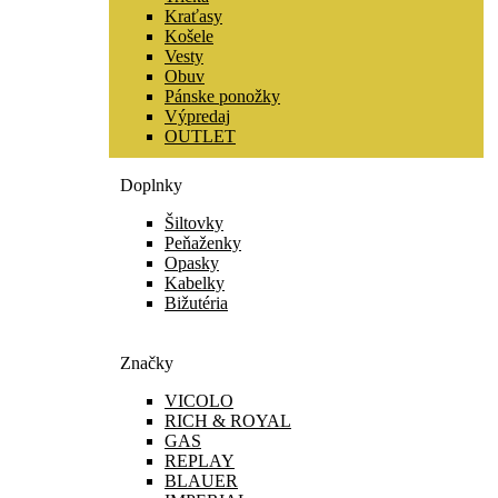
Kraťasy
Košele
Vesty
Obuv
Pánske ponožky
Výpredaj
OUTLET
Doplnky
Šiltovky
Peňaženky
Opasky
Kabelky
Bižutéria
Značky
VICOLO
RICH & ROYAL
GAS
REPLAY
BLAUER