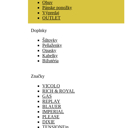
Obuv
Pánske ponožky
Výpredaj
OUTLET
Doplnky
Šiltovky
Peňaženky
Opasky
Kabelky
Bižutéria
Značky
VICOLO
RICH & ROYAL
GAS
REPLAY
BLAUER
IMPERIAL
PLEASE
DIXIE
TENSIONEin