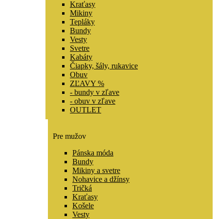
Kraťasy
Mikiny
Tepláky
Bundy
Vesty
Svetre
Kabáty
Čiapky, šály, rukavice
Obuv
ZĽAVY %
- bundy v zľave
- obuv v zľave
OUTLET
Pre mužov
Pánska móda
Bundy
Mikiny a svetre
Nohavice a džínsy
Tričká
Kraťasy
Košele
Vesty