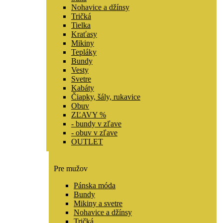
Nohavice a džínsy
Tričká
Tielka
Kraťasy
Mikiny
Tepláky
Bundy
Vesty
Svetre
Kabáty
Čiapky, šály, rukavice
Obuv
ZĽAVY %
- bundy v zľave
- obuv v zľave
OUTLET
Pre mužov
Pánska móda
Bundy
Mikiny a svetre
Nohavice a džínsy
Tričká