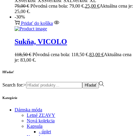
XS
veľkosť XS
S
veľkosť S
XL
veľkosť XL
79,00
€
Pôvodná cena bola: 79,00 €.
25,00
€
Aktuálna cena je:
25,00 €.
-30%
Pridať do košíka
Sukňa, VICOLO
118,50
€
Pôvodná cena bola: 118,50 €.
83,00
€
Aktuálna cena
je: 83,00 €.
Hľadať
Search for:>
Hľadať
Kategórie
Dámska móda
Letné ZĽAVY
Nová kolekcia
Kapsula
- úplet