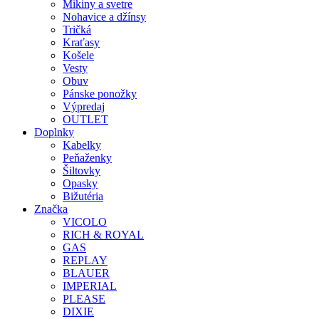
Mikiny a svetre
Nohavice a džínsy
Tričká
Kraťasy
Košele
Vesty
Obuv
Pánske ponožky
Výpredaj
OUTLET
Doplnky
Kabelky
Peňaženky
Šiltovky
Opasky
Bižutéria
Značka
VICOLO
RICH & ROYAL
GAS
REPLAY
BLAUER
IMPERIAL
PLEASE
DIXIE