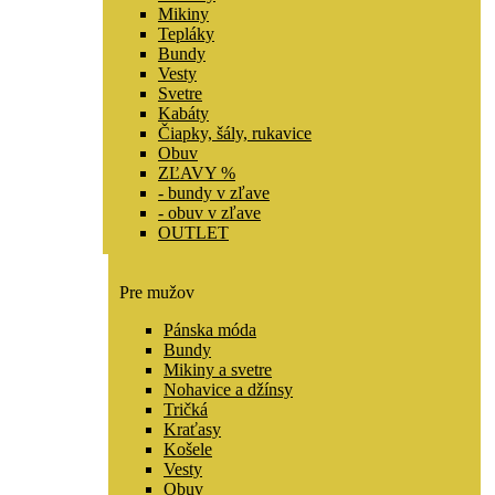
Mikiny
Tepláky
Bundy
Vesty
Svetre
Kabáty
Čiapky, šály, rukavice
Obuv
ZĽAVY %
- bundy v zľave
- obuv v zľave
OUTLET
Pre mužov
Pánska móda
Bundy
Mikiny a svetre
Nohavice a džínsy
Tričká
Kraťasy
Košele
Vesty
Obuv