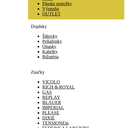
Pánske ponožky
Výpredaj
OUTLET
Doplnky
Šiltovky
Peňaženky
Opasky
Kabelky
Bižutéria
Značky
VICOLO
RICH & ROYAL
GAS
REPLAY
BLAUER
IMPERIAL
PLEASE
DIXIE
TENSIONEin