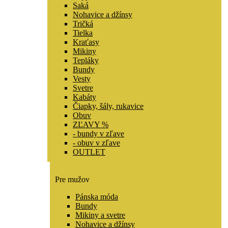
Saká
Nohavice a džínsy
Tričká
Tielka
Kraťasy
Mikiny
Tepláky
Bundy
Vesty
Svetre
Kabáty
Čiapky, šály, rukavice
Obuv
ZĽAVY %
- bundy v zľave
- obuv v zľave
OUTLET
Pre mužov
Pánska móda
Bundy
Mikiny a svetre
Nohavice a džínsy