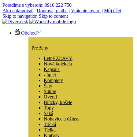
Poradíme s výberom: 0910 222 750
Ako nakupovať
|
Doprava, platba
|
Vrátenie tovaru
|
Môj účet
Skip to navigation
Skip to content
Obchod
Pre ženy
Letné ZĽAVY
Nová kolekcia
Kapsula
- úplet
Komplety
Šaty
Sukne
Overal
Blúzky, košele
Topy
Saká
Nohavice a džínsy
Tričká
Tielka
Kraťasy