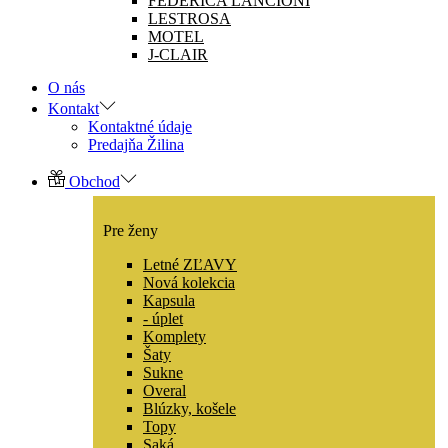
FEDERICA LANCIONI
LESTROSA
MOTEL
J-CLAIR
O nás
Kontakt
Kontaktné údaje
Predajňa Žilina
Obchod
Pre ženy
Letné ZĽAVY
Nová kolekcia
Kapsula
- úplet
Komplety
Šaty
Sukne
Overal
Blúzky, košele
Topy
Saká