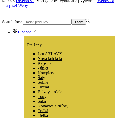
© 2026
Diverso.sk
| Všetky práva vyhradané | Vytvorila
Webovica
– tá píše! Weby.
Search for:>
Hľadať
Obchod
Pre ženy
Letné ZĽAVY
Nová kolekcia
Kapsula
- úplet
Komplety
Šaty
Sukne
Overal
Blúzky, košele
Topy
Saká
Nohavice a džínsy
Tričká
Tielka