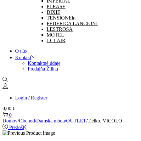
IMPERIAL
PLEASE
DIXIE
TENSIONEin
FEDERICA LANCIONI
LESTROSA
MOTEL
J-CLAIR
O nás
Kontakt
Kontaktné údaje
Predajňa Žilina
Login / Register
0,00
€
0
Domov
/
Obchod
/
Dámska móda
/
OUTLET
/
Tielko, VICOLO
Predošlý