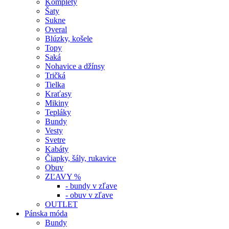
Komplety
Šaty
Sukne
Overal
Blúzky, košele
Topy
Saká
Nohavice a džínsy
Tričká
Tielka
Kraťasy
Mikiny
Tepláky
Bundy
Vesty
Svetre
Kabáty
Čiapky, šály, rukavice
Obuv
ZĽAVY %
- bundy v zľave
- obuv v zľave
OUTLET
Pánska móda
Bundy