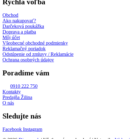
Rýchla voľba
Obchod
Ako nakupovať?
Darčeková poukážka
Doprava a platba
Môj účet
Všeobecné obchodné podmienky
Reklamačný poriadok
Odstúpenie od zmluvy / Reklamácie
Ochrana osobných údajov
Poradíme vám
0910 222 750
Kontakty
Predajňa Žilina
O nás
Sledujte nás
Facebook
Instagram