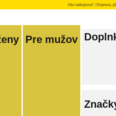
Ako nakupovať
|
Doprava, pl
Dopln
ženy
Pre mužov
Značk