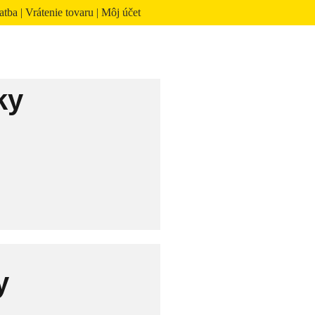
atba
|
Vrátenie tovaru
|
Môj účet
ky
y