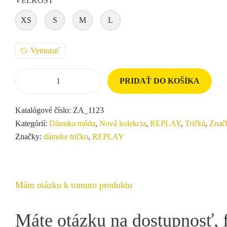
VEĽKOSŤ
XS
S
M
L
Vymazať
PRIDAŤ DO KOŠÍKA
Katalógové číslo:
ZA_1123
Kategórií:
Dámska móda
,
Nová kolekcia
,
REPLAY
,
Tričká
,
Znač
Značky:
dámske tričko
,
REPLAY
Mám otázku k tomuto produktu
Máte otázku na dostupnosť, 