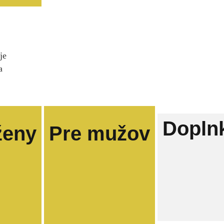
je
a
Dopln
ženy
Pre mužov