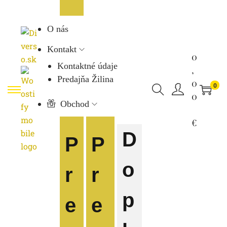
O nás
Kontakt
0
Kontaktné údaje
,
Predajňa Žilina
0
0
0
Obchod
€
D
P
P
o
r
r
p
e
e