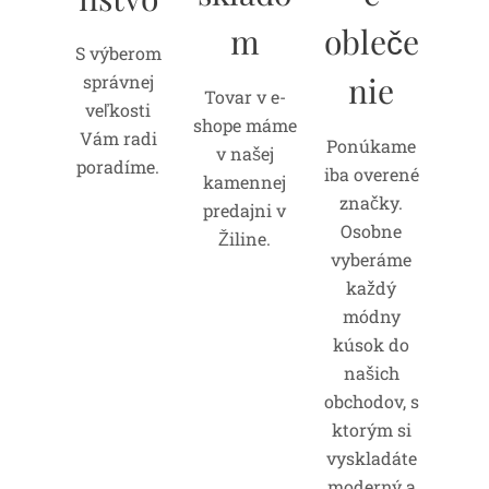
m
obleče
S výberom
nie
správnej
Tovar v e-
veľkosti
shope máme
Vám radi
Ponúkame
v našej
poradíme.
iba overené
kamennej
značky.
predajni v
Osobne
Žiline.
vyberáme
každý
módny
kúsok do
našich
obchodov, s
ktorým si
vyskladáte
moderný a