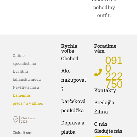
pohodlný
outfit.
Rýchla
Poradíme
voľba
vám
Online
091
Obchod
špecialisti na
0
Ako
kvalitnú
222
nakupovať
taliansku módu.
750
Navštívte našu
?
Kontakty
kamennú
Darčeková
Predajňa
predajňu v Žiline
.
poukážka
Žilina
Doprava a
O nás
Sledujte nás
platba
Získali sme