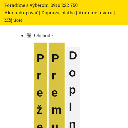
Poradíme s výberom: 0910 222 750
Ako nakupovať
|
Doprava, platba
|
Vrátenie tovaru
|
Môj účet
Obchod
D
P
P
o
r
r
p
e
e
l
ž
m
n
e
u