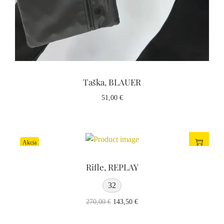
Taška, BLAUER
51,00
€
Akcia
Rifle, REPLAY
32
270,00
€
143,50
€