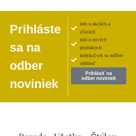
info o akciách a
Prihláste
zľavách
info o nových
sa na
produktoch
kedykoľvek sa môžete
odber
odhlásiť
Prihlásiť na
odber noviniek
noviniek