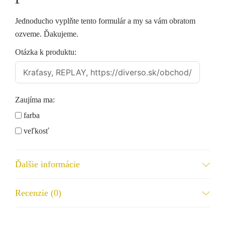
Jednoducho vyplňte tento formulár a my sa vám obratom
ozveme. Ďakujeme.
Otázka k produktu:
Zaujíma ma:
farba
veľkosť
dostupnosť
iné...
Ďalšie informácie
Meno a priezvisko
Recenzie (0)