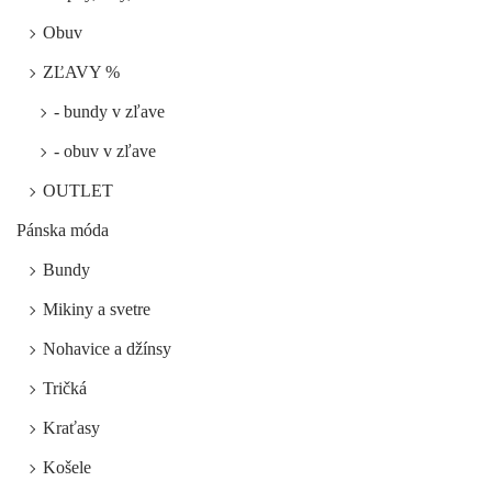
Obuv
ZĽAVY %
- bundy v zľave
- obuv v zľave
OUTLET
Pánska móda
Bundy
Mikiny a svetre
Nohavice a džínsy
Tričká
Kraťasy
Košele