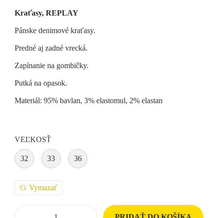
Kraťasy, REPLAY
Pánske denimové kraťasy.
Predné aj zadné vrecká.
Zapínanie na gombičky.
Putká na opasok.
Materiál: 95% bavlan, 3% elastomul, 2% elastan
VEĽKOSŤ
32
33
36
Vymazať
PRIDAŤ DO KOŠÍKA