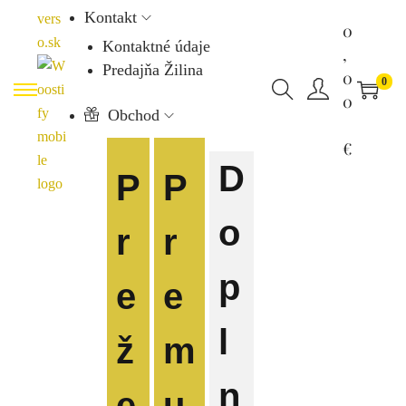
Kontakt
0
Kontaktné údaje
,
Predajňa Žilina
0
0
0
Obchod
€
D
P
P
o
r
r
p
e
e
l
ž
m
n
e
u