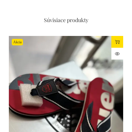
Mobilné číslo
Súvisiace produkty
Email
Akcia
Vaša správa
Súhlas so spracovaním osobných údajov
Súhlasím so spraovaním osobných údajov (
viac info
)
Odoslať správu