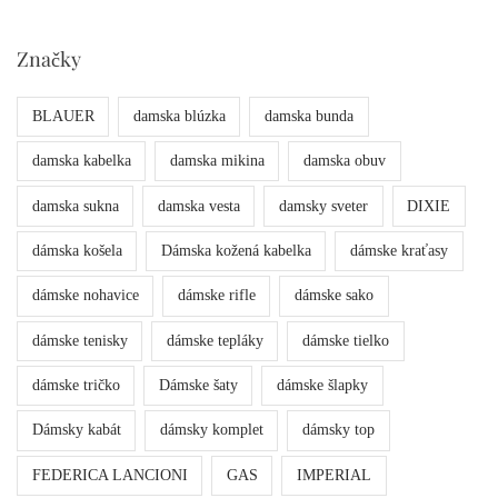
Značky
BLAUER
damska blúzka
damska bunda
damska kabelka
damska mikina
damska obuv
damska sukna
damska vesta
damsky sveter
DIXIE
dámska košela
Dámska kožená kabelka
dámske kraťasy
dámske nohavice
dámske rifle
dámske sako
dámske tenisky
dámske tepláky
dámske tielko
dámske tričko
Dámske šaty
dámske šlapky
Dámsky kabát
dámsky komplet
dámsky top
FEDERICA LANCIONI
GAS
IMPERIAL