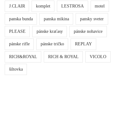
J.CLAIR
komplet
LESTROSA
motel
panska bunda
panska mikina
pansky sveter
PLEASE
pánske kraťasy
pánske nohavice
pánske rifle
pánske tričko
REPLAY
RICH&ROYAL
RICH & ROYAL
VICOLO
šiltovka