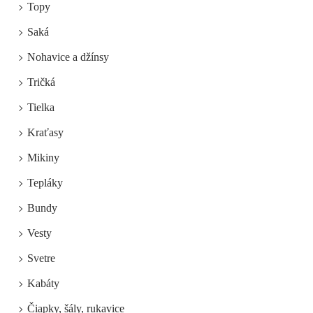
Topy
Saká
Nohavice a džínsy
Tričká
Tielka
Kraťasy
Mikiny
Tepláky
Bundy
Vesty
Svetre
Kabáty
Čiapky, šály, rukavice