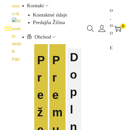
Kontakt
0
Kontaktné údaje
,
Predajňa Žilina
0
0
0
Obchod
€
D
P
P
o
r
r
p
e
e
l
ž
m
n
e
u