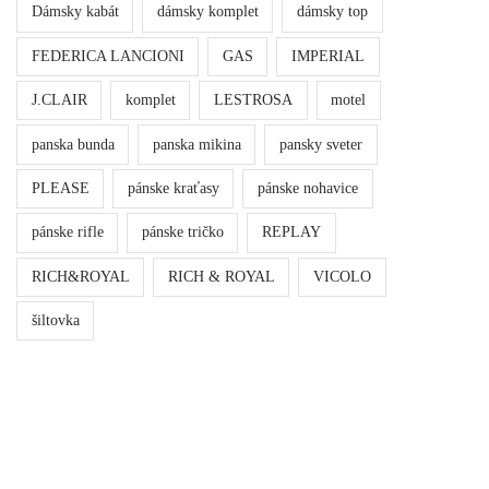
Dámsky kabát
dámsky komplet
dámsky top
FEDERICA LANCIONI
GAS
IMPERIAL
J.CLAIR
komplet
LESTROSA
motel
panska bunda
panska mikina
pansky sveter
PLEASE
pánske kraťasy
pánske nohavice
pánske rifle
pánske tričko
REPLAY
RICH&ROYAL
RICH & ROYAL
VICOLO
šiltovka