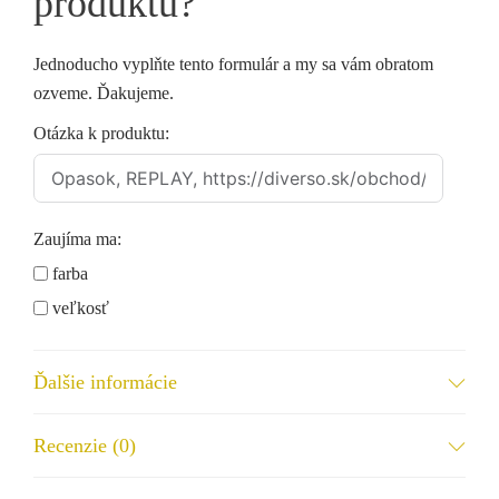
produktu?
Jednoducho vyplňte tento formulár a my sa vám obratom
ozveme. Ďakujeme.
Otázka k produktu:
Zaujíma ma:
farba
veľkosť
dostupnosť
iné...
Ďalšie informácie
Meno a priezvisko
Recenzie (0)