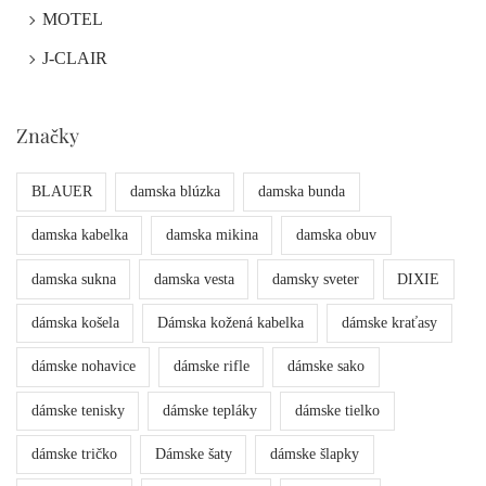
MOTEL
J-CLAIR
Značky
BLAUER
damska blúzka
damska bunda
damska kabelka
damska mikina
damska obuv
damska sukna
damska vesta
damsky sveter
DIXIE
dámska košela
Dámska kožená kabelka
dámske kraťasy
dámske nohavice
dámske rifle
dámske sako
dámske tenisky
dámske tepláky
dámske tielko
dámske tričko
Dámske šaty
dámske šlapky