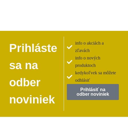
info o akciách a
Prihláste
zľavách
info o nových
sa na
produktoch
kedykoľvek sa môžete
odber
odhlásiť
Prihlásiť na
odber noviniek
noviniek