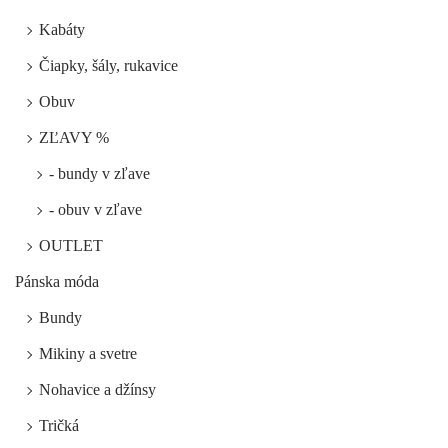
Kabáty
Čiapky, šály, rukavice
Obuv
ZĽAVY %
- bundy v zľave
- obuv v zľave
OUTLET
Pánska móda
Bundy
Mikiny a svetre
Nohavice a džínsy
Tričká