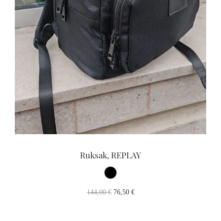
Odoslať správu
Ruksak, REPLAY
144,00
€
76,50
€