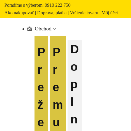
Poradíme s výberom: 0910 222 750
Ako nakupovať
|
Doprava, platba
|
Vrátenie tovaru
|
Môj účet
Obchod
D
P
P
o
r
r
p
e
e
l
ž
m
n
e
u