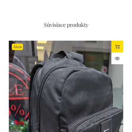
Mobilné číslo
Súvisiace produkty
Email
Akcia
Vaša správa
Súhlas so spracovaním osobných údajov
Súhlasím so spraovaním osobných údajov (
viac info
)